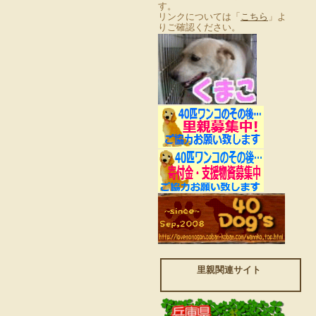
す。
リンクについては「
こちら
」よ
りご確認ください。
里親関連サイト