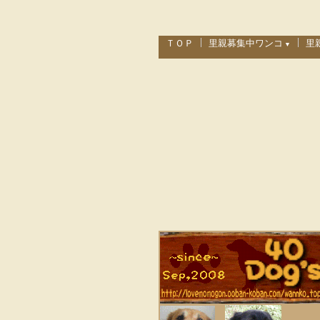
ＴＯＰ
里親募集中ワンコ
里
▼
里親を希望される方へ
里
募集中ワンコ一覧
里