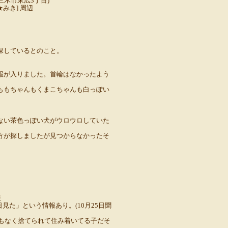
三木市末広3丁目)
 ★みき] 周辺
探しているとのこと。
報が入りました。首輪はなかったよう
ももちゃんもくまこちゃんも白っぽい
ない茶色っぽい犬がウロウロしていた
方が探しましたが見つからなかったそ
報
見た」という情報あり。(10月25日聞
もなく捨てられて住み着いてる子だそ