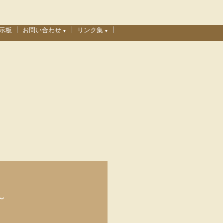
示板
お問い合わせ
リンク集
▼
▼
寄付金及び支援物資専用
リンクについて
その他ご連絡・お問い合わせ
お気に入りリンク
里親募集関連
～