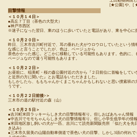
上田動物病院 (
[★公園] や、[
目撃情報
＜１０月１４日＞
●高丘７丁目（茶色の大型犬）
●神戸市西区
※迷子になった翌日、東のほうに歩いていたと電話があり、東を中心に
＜１０月２０日＞
昨日、三木市吉川町付近で、耳の垂れた犬がウロウロしていたという情
な感じと言うことでしたが、色は、ベージュから
茶色かかった感じ。どこかに移動している可能性もあります。色的に、
ベージュなので違う可能性もあります。
＜１０月２２日＞
お昼前に、稲美町・桜の森公園付近の方から『２日前位に首輪をしてい
と近所の方に聞いた』とお電話をいただきました。
もしかしたら、ももちゃんかくまこちゃんかもしれないと思い捜索班の
うです。
＜１０月２２日前後>＞
三木市の道の駅付近の森（山）
＜１０月２５日＞
●吉川町米田ラッキーらしき犬の目撃情報有り。但しおばあちゃん情報
●中吉川でモモちゃんらしき犬の目撃情報有り。但し小学生低学年の情
●米田地区放し飼いの犬が一匹、吉川にて読売新聞販売所 「似た犬を先日
き込み)
●三木市久留美の山陽自動車側道で茶色い犬の目撃、しかし3頭の何れで