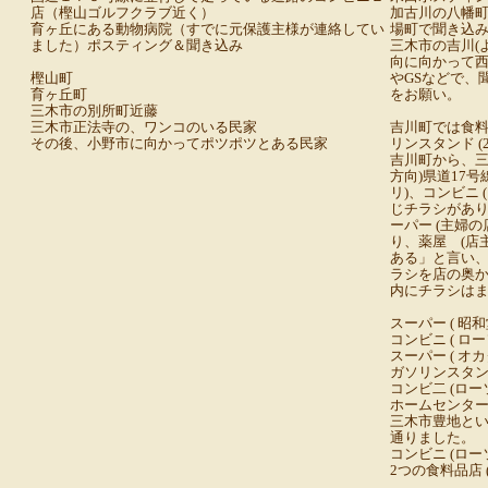
店（樫山ゴルフクラブ近く）
加古川の八幡
育ヶ丘にある動物病院（すでに元保護主様が連絡してい
場町で聞き込
ました）ポスティング＆聞き込み
三木市の吉川(
向に向かって西
樫山町
やGSなどで、
育ヶ丘町
をお願い。
三木市の別所町近藤
三木市正法寺の、ワンコのいる民家
吉川町では食料
その後、小野市に向かってポツポツとある民家
リンスタンド (2
吉川町から、三
方向)県道17
リ)、コンビニ 
じチラシがあり
ーパー (主婦の
り、薬屋 (店
ある」と言い
ラシを店の奥
内にチラシは
スーパー ( 昭和
コンビニ ( ロー
スーパー ( オカ
ガソリンスタン
コンビ二 (ロー
ホームセンター 
三木市豊地と
通りました。
コンビニ (ローソ
2つの食料品店 