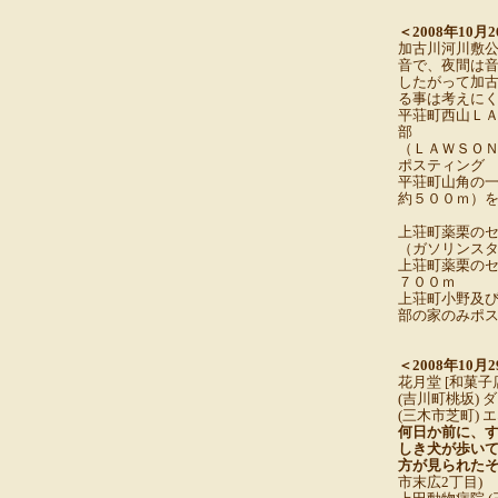
＜2008年10月
加古川河川敷
音で、夜間は
したがって加
る事は考えに
平荘町西山Ｌ
部
（ＬＡＷＳＯ
ポスティング
平荘町山角の
約５００ｍ）
上荘町薬栗の
（ガソリンス
上荘町薬栗の
７００ｍ
上荘町小野及
部の家のみポ
＜2008年10月
花月堂 [和菓子
(吉川町桃坂) ダ
(三木市芝町) 
何日か前に、
しき犬が歩い
方が見られた
市末広2丁目)