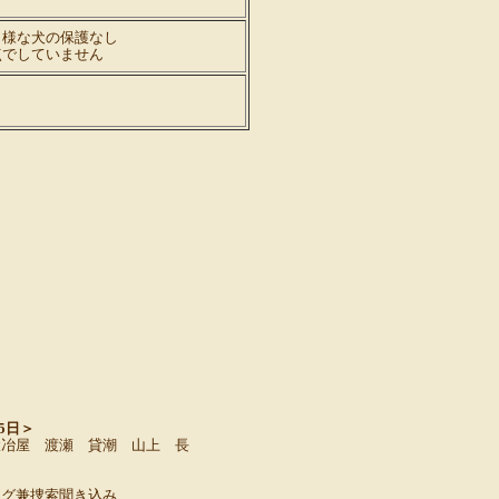
じ様な犬の保護なし
点でしていません
25日＞
鍛冶屋 渡瀬 貸潮 山上 長
Ｃ
ング兼捜索聞き込み