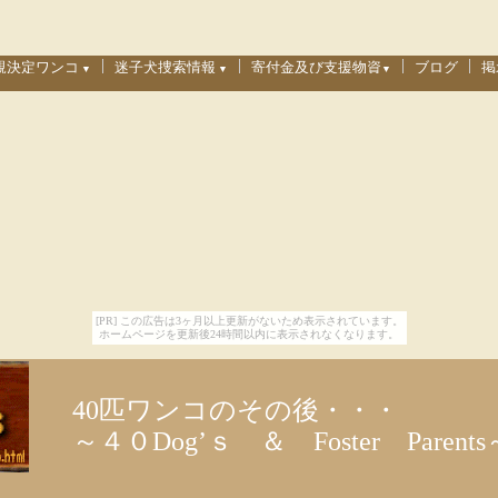
親決定ワンコ
迷子犬捜索情報
寄付金及び支援物資
ブログ
掲
▼
▼
▼
親決定ワンコ
捜索中ワンコ一覧
募集内容とご協力のお願い
親様より
過去の捜索状況
収支報告（最新版）
お礼＆支援物資画像
[PR] この広告は3ヶ月以上更新がないため表示されています。
ホームページを更新後24時間以内に表示されなくなります。
40匹ワンコのその後・・・
～４０Dog’ｓ ＆ Foster Parents