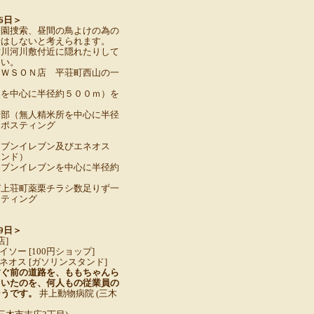
26日＞
公園捜索、昼間の鳥よけの為の
音はしないと考えられます。
古川河川敷付近に隠れたりして
くい。
ＡＷＳＯＮ店 平荘町西山の一
Ｎを中心に半径約５００ｍ）を
一部（無人精米所を中心に半径
をポスティング
セブンイレブン及びエネオス
タンド）
セブンイレブンを中心に半径約
び上荘町薬栗チラシ数足りず一
スティング
29日＞
店]
イソー [100円ショップ]
エネオス [ガソリンスタンド]
すぐ前の道路を、ももちゃんら
ていたのを、何人もの従業員の
そうです。
井上動物病院 (三木