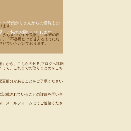
・一時預かりさんからの情報もお
ります。
是非ご協力お願いいたします。
、少しずつですが克服し、本来の自
」、「不器用だけど甘えるようにな
させていただいております。
報」から、こちらのＨＰ,ブログへ移転
よって、これまでの取りまとめをこち
変更部分があることをご了承ください
に記載されていることの詳細を問い合
か、メールフォームにてご連絡くださ