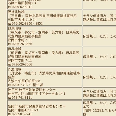
淡路市塩田新島5-3
℡ 0799-62-5811
阪神北地域
（三田市） 阪神北県民局 三田健康福祉事務所
チラシ伝達済み 同
三田市天神 1-10-14
連絡先に連絡は現時
℡ 079-562-8850・8851
但馬地域
（朝来市・養父市・豊岡市・美方郡） 但馬県民
局豊岡健康福祉事務所
伝達無し。ただ、こ
豊岡市幸町 7-11
℡ 0796-26-3666
但馬地域
（朝来市・養父市・豊岡市・美方郡） 但馬県民
局豊岡健康福祉事務所
伝達無し。ただ、こ
豊岡市幸町 7-11
℡ 0796-26-3666
丹波地域
（丹波市・篠山市） 丹波県民局 柏原健康福祉事
務所
伝達無し。ただ、こ
丹波市柏原町柏原688
℡ 0795-73-3771 衛生課
神戸市 神戸市動物管理センター
チラシ伝達済み 同
神戸市北区山田町下谷字中一里山 14-1
連絡先に連絡は現時
℡ 078-741-8111
伝達無し。ただ、こ
姫路市 姫路市保健所動物管理センター
全て
姫路市東郷町1451-3
3頭共に登録してもら
℡ 0792-81-9741
他、