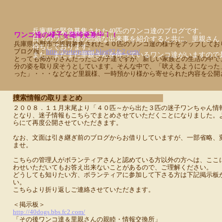
兵庫県で緊急募集された40匹のワンコ達のブログです。
ワンコ達の様子を随時更新中！！
日々のワンコ達の些細な出来事を紹介すると共に、里親さん
兵庫県小野市で里親募集された４０匹のワンコ達の様子をアップしてお
待ちしております。
ブログ版：
http://fosterparent.blog92.fc2.com/
また、まだまだ里親さんを待っているワンコ達がいますので
とっても怖がりさんだったこの子達ですが、新しい家族との生活の中で
分の姿を取り戻そうとしています。そんな中で、「吠えるようになった
った」・・・などなど里親様、一時預かり様から寄せられた内容を公開
捜索情報の取りまとめ
２００８．１１月末尾より「４０匹～から出た３匹の迷子ワンちゃん情
となり、迷子情報もこちらでまとめさせていただくことになりました。
らにて再度公開させていただきます。
なお、文面は引き継ぎ前のブログからお借りしていますが、一部省略、
ませ。
こちらの管理人がボランティアさんと認めている方以外の方へは、ここ
わせいただいてもお答え出来ないことがあるので、ご理解ください。
どうしても知りたい方、ボランティアに参加して下さる方は下記掲示板
い。
こちらより折り返しご連絡させていただきます。
＜掲示板＞
http://40dogs.bbs.fc2.com/
「その後ワンコ達＆里親さんの親睦・情報交換所」