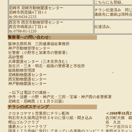
こちらにも登録。
尼崎市 尼崎市動物愛護センター
チラシ伝達済み 同
尼崎市西昆陽4丁目1-1
連絡先に連絡は現時
℡ 06-6434-2233
西宮市 西宮市動物管理センター
西宮市鳴尾浜2丁目1-4
伝達済み。
℡ 0798-81-1220
警察署への問い合わせ
）
阪神北県民局 三田健康福祉事務所
神戸市動物管理センター
社警察（小野市と加東市の警察署）
高砂警察
兵庫愛護センター（三木支所含む）
加古川・三木・明石・姫路の警察署と市役所
姫路動物管理課
-
尼崎動物愛護センター
西宮動物愛護センター
神戸動物愛護センター
～以下は電話での連絡～
伊丹・須磨・小野・神戸北・三田・宝塚・神戸西の各警察署
尼崎北・尼崎西（１１月５日届）
チラシのポスティング
クロネコヤマト営業所にチラシ配布
＜2008年10月
明石市大久保周辺半径３キロに張り紙・聞き込み
吉川町大畑 
樫山ゴルフクラブ
谷 久次
播磨カントリークラブ
アーク吉川Ｇ
国道１７５号線に並行して走っている道路のコンビニ２
米田ポスティ