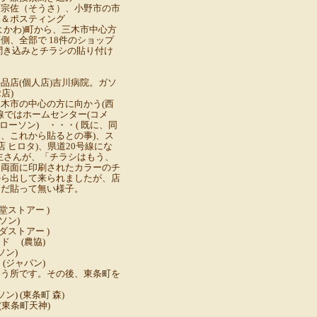
町宗佐（そうさ）、小野市の市
み＆ポスティング
よかわ)町から、三木市中心方
側、全部で 18件のショップ
聞き込みとチラシの貼り付け
品店(個人店)吉川病院。ガソ
店)
木市の中心の方に向かう(西
号線ではホームセンター(コメ
(ローソン) ・・・( 既に、同
、これから貼るとの事)、ス
店 ヒロタ)、県道20号線にな
主さんが、「チラシはもう、
、両面に印刷されたカラーのチ
から出して来られましたが、店
まだ貼って無い様子。
堂ストアー )
ソン)
ダストアー )
ド (農協)
ソン)
(ジャパン)
いう所です。その後、東条町を
ン) (東条町 森)
(東条町天神)