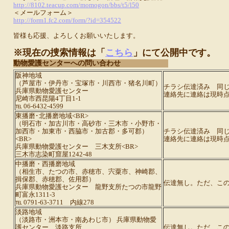
http://8102.teacup.com/momogon/bbs/t5/l50
＜メールフォーム＞
http://form1.fc2.com/form/?id=354522
皆様も応援、よろしくお願いいたします。
※現在の捜索情報は「
こちら
」にて公開中です。
動物愛護センターへの問い合わせ
阪神地域
（芦屋市・伊丹市・宝塚市・川西市・猪名川町）
チラシ伝達済み 同じ
兵庫県動物愛護センター
連絡先に連絡は現時
尼崎市西昆陽4丁目1-1
℡ 06-6432-4599
東播磨･北播磨地域<BR>
（明石市・加古川市・高砂市・三木市・小野市・
加西市・加東市・西脇市・加古郡・多可郡）
チラシ伝達済み 同
<BR>
連絡先に連絡は現時
兵庫県動物愛護センター 三木支所<BR>
三木市志染町窟屋1242-48
中播磨・西播磨地域
（相生市、たつの市、赤穂市、宍粟市、神崎郡、
揖保郡、赤穂郡、佐用郡）
伝達無し。ただ、こ
兵庫県動物愛護センター 龍野支所たつの市龍野
町富永1311-3
℡ 0791-63-3711 内線278
淡路地域
（淡路市・洲本市・南あわじ市） 兵庫県動物愛
護センター 淡路支所
伝達無し。ただ、こ